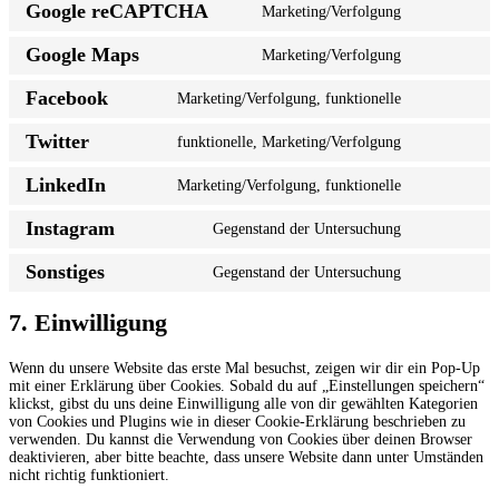
Google reCAPTCHA
Marketing/Verfolgung
service
Consent
google-
to
fonts
Google Maps
Marketing/Verfolgung
service
Consent
google-
to
recaptcha
Facebook
Marketing/Verfolgung, funktionelle
service
Consent
google-
to
maps
Twitter
funktionelle, Marketing/Verfolgung
service
Consent
facebook
to
LinkedIn
Marketing/Verfolgung, funktionelle
service
Consent
twitter
to
Instagram
Gegenstand der Untersuchung
service
Consent
linkedin
to
Sonstiges
Gegenstand der Untersuchung
service
Consent
instagram
to
service
7. Einwilligung
sonstiges
Wenn du unsere Website das erste Mal besuchst, zeigen wir dir ein Pop-Up
mit einer Erklärung über Cookies. Sobald du auf „Einstellungen speichern“
klickst, gibst du uns deine Einwilligung alle von dir gewählten Kategorien
von Cookies und Plugins wie in dieser Cookie-Erklärung beschrieben zu
verwenden. Du kannst die Verwendung von Cookies über deinen Browser
deaktivieren, aber bitte beachte, dass unsere Website dann unter Umständen
nicht richtig funktioniert.